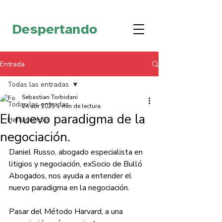
Despertando
Entrada
Todas las entradas
Sebastian Torbidani
Todas las entradas
24 abr 2021
1 min de lectura
El nuevo paradigma de la
Herramientas
negociación.
Daniel Russo, abogado especialista en 
litigios y negociación, exSocio de Bulló 
Abogados, nos ayuda a entender el 
nuevo paradigma en la negociación. 
Pasar del Método Harvard, a una 