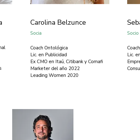
a
Carolina Belzunce
Seba
Socia
Socio
nal
Coach Ontológica
Coach
Lic. en Publicidad
Lic. e
Ex CMO en Itaú, Citibank y Comafi
Empr
s
Marketer del año 2022
Consu
Leading Women 2020