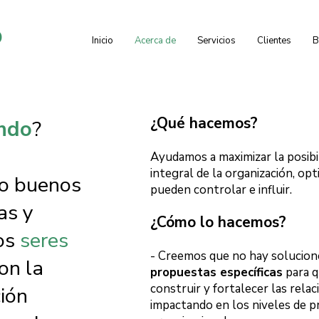
o
Inicio
Acerca de
Servicios
Clientes
B
¿Qué hacemos?
ndo
?
Ayudamos a maximizar la posibil
integral de la organización, op
do buenos
pueden controlar e influir.
as y
¿Cómo lo hacemos?
os
seres
- Creemos que no hay solucion
on la
propuestas específicas
para q
construir
y fortalecer las relac
ión
impactando en los niveles de pr