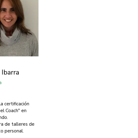
 Ibarra
a
a certificación
el Coach" en
ndo.
ra de talleres de
to personal.