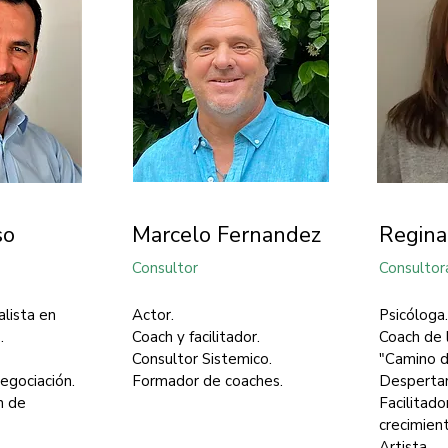
so
Marcelo Fernandez
Regina
Consultor
Consultor
lista en
Actor.
Psicóloga.
.
Coach y facilitador.
Coach de l
Consultor Sistemico.
"Camino d
negociación.
Formador de coaches.
Desperta
n de
Facilitado
crecimien
Artista.