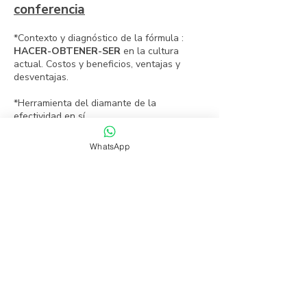
conferencia
*Contexto y diagnóstico de la fórmula :
HACER-OBTENER-SER
en la cultura
actual. Costos y beneficios, ventajas y
desventajas.
*Herramienta del diamante de la
efectividad en sí.
*Entender y evaluar las consecuencias de
WhatsApp
nuestras creencias y modelos mentales.
*El concepto de ganancias y pérdidas a la
hora de elegir.
DURACIÓN
: Una hora y media.
Contáctanos