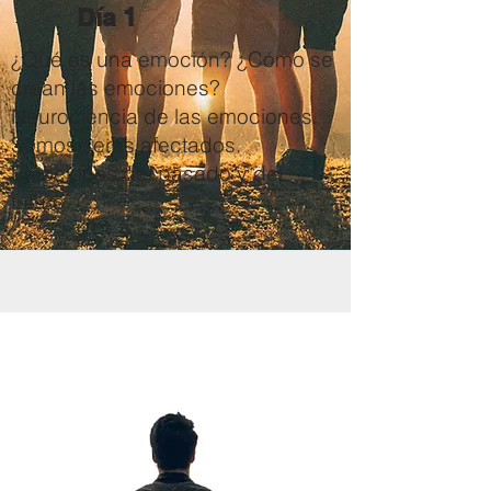
Día 1
¿Qué es una emoción? ¿Cómo se
crean las emociones?
Neurociencia de las emociones.
Somos seres afectados.
Emociones del pasado y del
futuro.