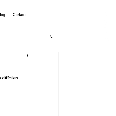
log
Contacto
ifíciles.  