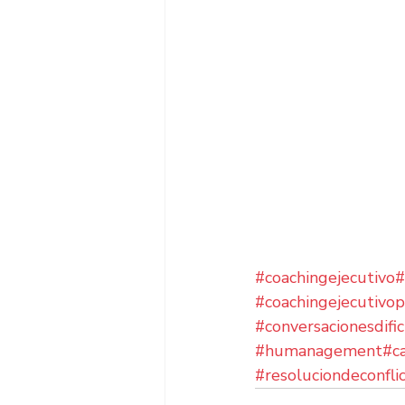
#coachingejecutivo
#
#coachingejecutivop
#conversacionesdific
#humanagement
#c
#resoluciondeconfli