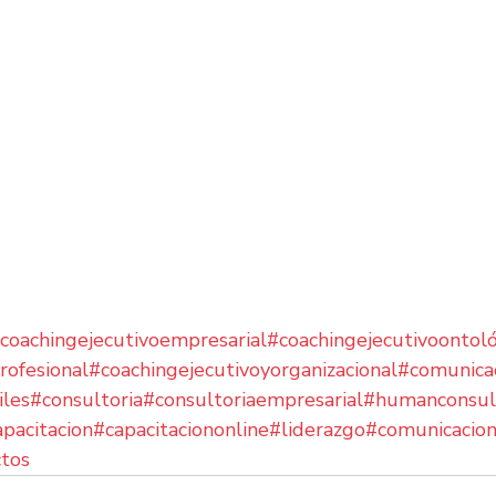
coachingejecutivoempresarial
#coachingejecutivoontol
rofesional
#coachingejecutivoyorganizacional
#comunica
iles
#consultoria
#consultoriaempresarial
#humanconsul
apacitacion
#capacitaciononline
#liderazgo
#comunicacion
ctos