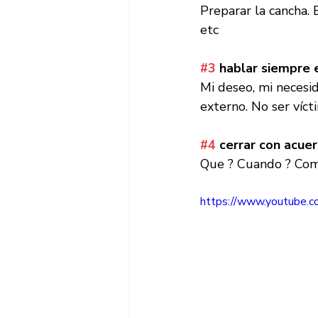
Preparar la cancha. 
etc  
#3
 hablar siempre 
Mi deseo, mi necesid
externo. No ser víct
#4
 cerrar con acuer
Que ? Cuando ? Com
https://www.youtube