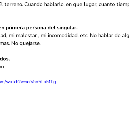
El terreno. Cuando hablarlo, en que lugar, cuanto tiemp
en primera persona del singular. 
ad, mi malestar , mi incomodidad, etc. No hablar de al
imas. No quejarse.  
dos. 
o  
.com/watch?v=xxVno5LaMTg