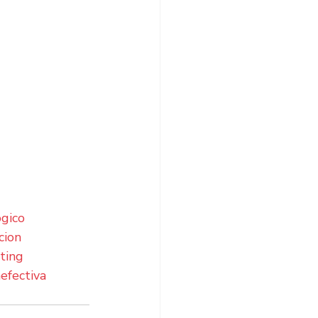
ógico
cion
ting
efectiva