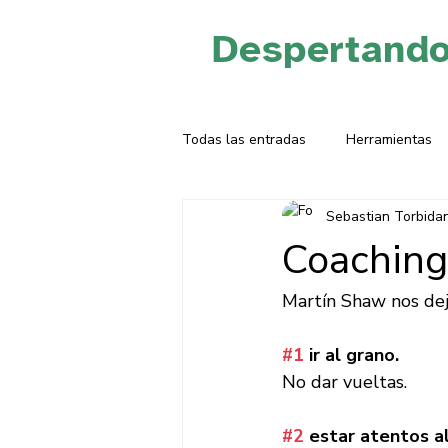
Despertand
Todas las entradas
Herramientas
Sebastian Torbidan
Coaching 
Martín Shaw nos deja
#1
 ir al grano. 
No dar vueltas.  
#2
 estar atentos a