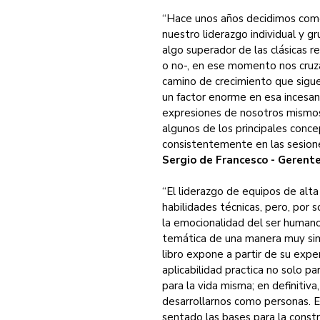
“Hace unos años decidimos come
nuestro liderazgo individual y 
algo superador de las clásicas r
o no-, en ese momento nos cru
camino de crecimiento que sigue 
un factor enorme en esa incesa
expresiones de nosotros mismos
algunos de los principales conce
consistentemente en las sesione
Sergio de Francesco - Gerente
“El liderazgo de equipos de alta
habilidades técnicas, pero, por
la emocionalidad del ser humano
temática de una manera muy simp
libro expone a partir de su exp
aplicabilidad practica no solo pa
para la vida misma; en definitiva
desarrollarnos como personas. E
sentado las bases para la constr