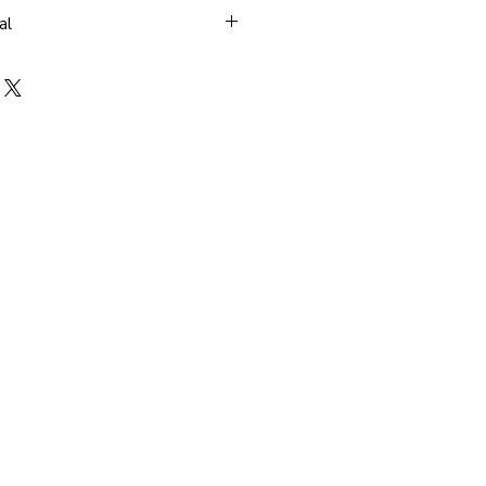
al
mato ePub.