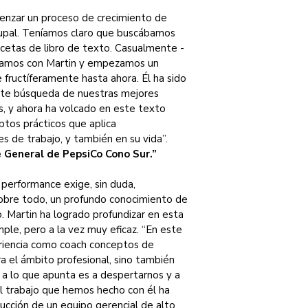
nzar un proceso de crecimiento de 
grupal. Teníamos claro que buscábamos 
ecetas de libro de texto. Casualmente -
zamos con Martin y empezamos un 
fructíferamente hasta ahora. Él ha sido 
nte búsqueda de nuestras mejores 
, y ahora ha volcado en este texto 
ptos prácticos que aplica 
s de trabajo, y también en su vida”.
 General de PepsiCo Cono Sur.”
 performance exige, sin duda, 
 sobre todo, un profundo conocimiento de 
. Martin ha logrado profundizar en esta 
le, pero a la vez muy eficaz. “En este 
eriencia como coach conceptos de 
ra el ámbito profesional, sino también 
, a lo que apunta es a despertarnos y a 
l trabajo que hemos hecho con él ha 
ucción de un equipo gerencial de alto 